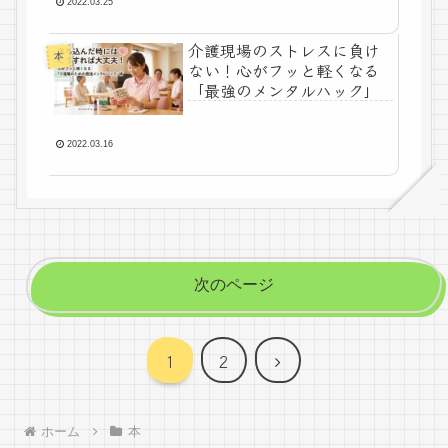
2022.03.25
介護現場のストレスに負け
本
ない！心がフッと軽くなる
「最強のメンタルハック」
2022.03.16
次のページ
次
1
2
へ
ホーム
本