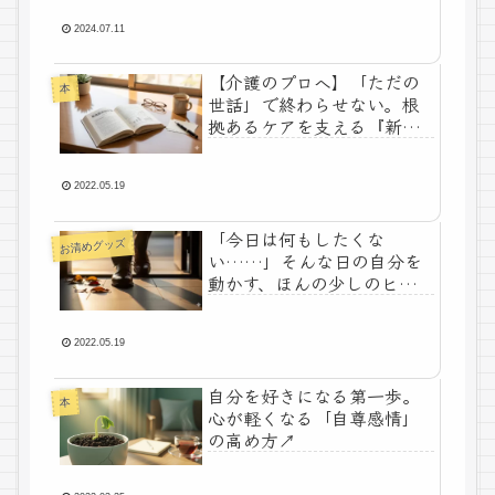
2024.07.11
【介護のプロへ】「ただの
本
世話」で終わらせない。根
拠あるケアを支える『新・
高齢者福祉論』
2022.05.19
「今日は何もしたくな
お清めグッズ
い……」そんな日の自分を
動かす、ほんの少しのヒン
ト🔦
2022.05.19
自分を好きになる第一歩。
本
心が軽くなる「自尊感情」
の高め方↗️