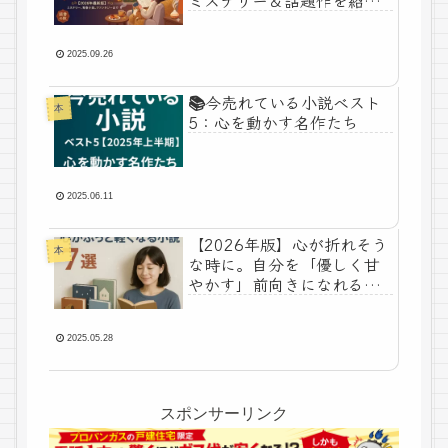
📚🍂
2025.09.26
📚今売れている小説ベスト
本
5：心を動かす名作たち
2025.06.11
【2026年版】心が折れそう
本
な時に。自分を「優しく甘
やかす」前向きになれる小
説7選📚
2025.05.28
スポンサーリンク